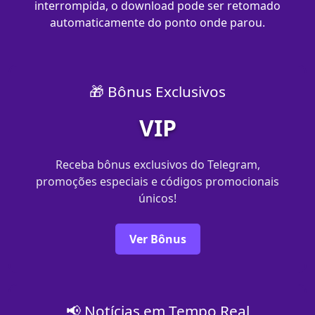
interrompida, o download pode ser retomado
automaticamente do ponto onde parou.
🎁 Bônus Exclusivos
VIP
Receba bônus exclusivos do Telegram,
promoções especiais e códigos promocionais
únicos!
Ver Bônus
📢 Notícias em Tempo Real