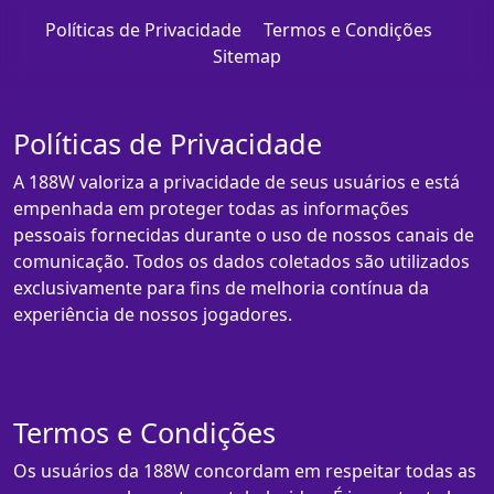
Políticas de Privacidade
Termos e Condições
Sitemap
Políticas de Privacidade
A 188W valoriza a privacidade de seus usuários e está
empenhada em proteger todas as informações
pessoais fornecidas durante o uso de nossos canais de
comunicação. Todos os dados coletados são utilizados
exclusivamente para fins de melhoria contínua da
experiência de nossos jogadores.
Termos e Condições
Os usuários da 188W concordam em respeitar todas as