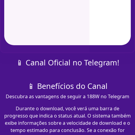
📱 Canal Oficial no Telegram!
📱 Benefícios do Canal
Descubra as vantagens de seguir a 188W no Telegram
Durante o download, você verá uma barra de
progresso que indica o status atual. O sistema também
exibe informações sobre a velocidade de download e o
tempo estimado para conclusão. Se a conexão for