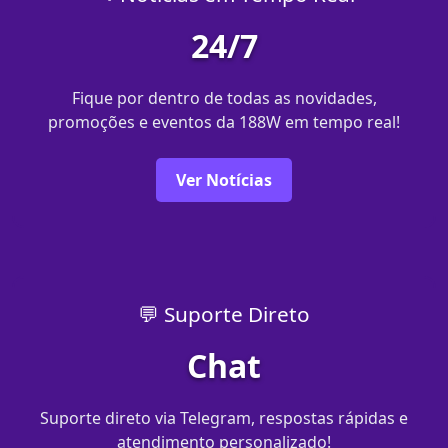
24/7
Fique por dentro de todas as novidades,
promoções e eventos da 188W em tempo real!
Ver Notícias
💬 Suporte Direto
Chat
Suporte direto via Telegram, respostas rápidas e
atendimento personalizado!