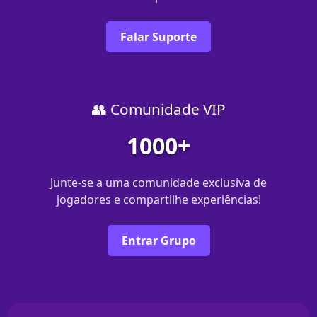
Falar Suporte
👥 Comunidade VIP
1000+
Junte-se a uma comunidade exclusiva de
jogadores e compartilhe experiências!
Entrar Grupo