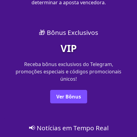
determinar a aposta vencedora.
🎁 Bônus Exclusivos
VIP
Receba bônus exclusivos do Telegram,
promoções especiais e códigos promocionais
únicos!
Ver Bônus
📢 Notícias em Tempo Real