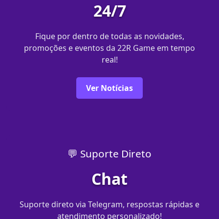
24/7
Fique por dentro de todas as novidades,
promoções e eventos da 22R Game em tempo
real!
Ver Notícias
💬 Suporte Direto
Chat
Suporte direto via Telegram, respostas rápidas e
atendimento personalizado!