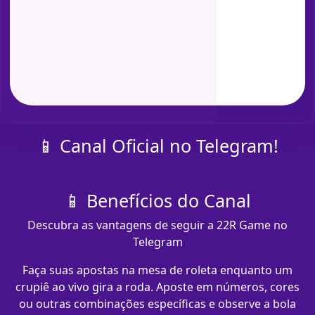
📱 Canal Oficial no Telegram!
📱 Benefícios do Canal
Descubra as vantagens de seguir a 22R Game no
Telegram
Faça suas apostas na mesa de roleta enquanto um
crupiê ao vivo gira a roda. Aposte em números, cores
ou outras combinações específicas e observe a bola