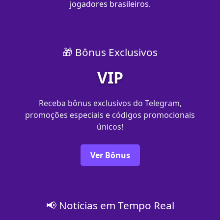
jogadores brasileiros.
🎁 Bônus Exclusivos
VIP
Receba bônus exclusivos do Telegram,
promoções especiais e códigos promocionais
únicos!
Ver Bônus
📢 Notícias em Tempo Real