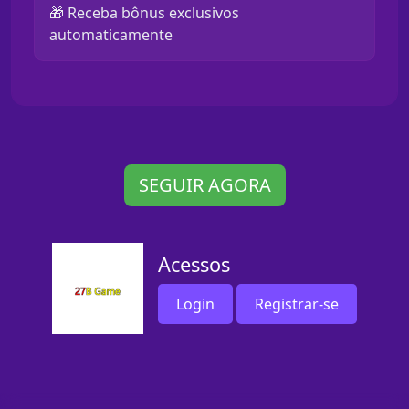
🎁 Receba bônus exclusivos
automaticamente
SEGUIR AGORA
Acessos
Login
Registrar-se