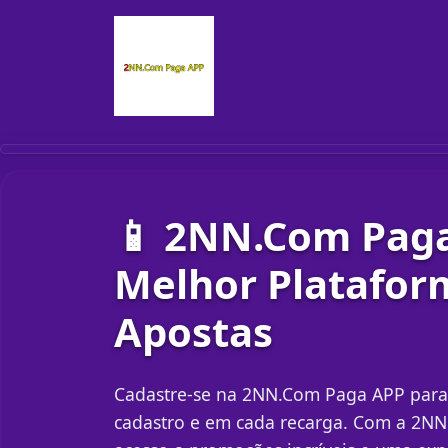
📱 2NN.Com Pag
Melhor Platafor
Apostas
Cadastre-se na 2NN.Com Paga APP par
cadastro e em cada recarga. Com a 2N