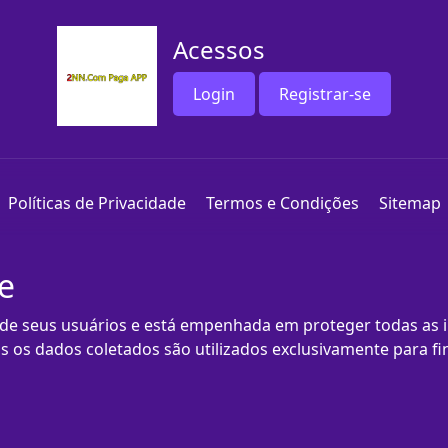
Acessos
Login
Registrar-se
Políticas de Privacidade
Termos e Condições
Sitemap
de
 de seus usuários e está empenhada em proteger todas as 
 os dados coletados são utilizados exclusivamente para fi