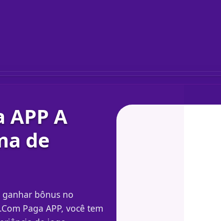
a APP A
ma de
a ganhar bônus no
N.Com Paga APP, você tem