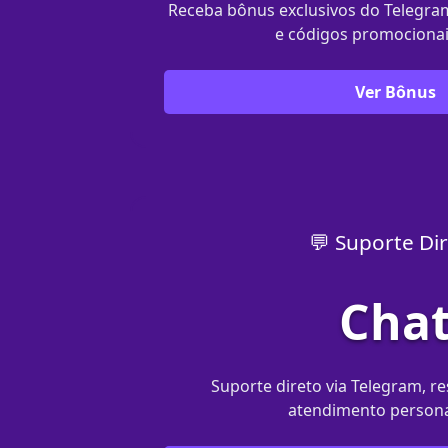
Receba bônus exclusivos do Telegra
e códigos promocionai
Ver Bônus
💬 Suporte Di
Cha
Suporte direto via Telegram, r
atendimento persona