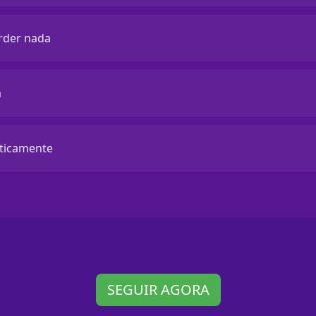
erder nada
a
aticamente
SEGUIR AGORA