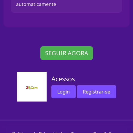
automaticamente
SEGUIR AGORA
Acessos
Login
Registrar-se