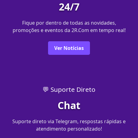
24/7
Fique por dentro de todas as novidades,
promoções e eventos da 2R.Com em tempo real!
Ver Notícias
💬 Suporte Direto
Chat
Suporte direto via Telegram, respostas rápidas e
atendimento personalizado!