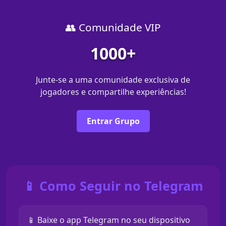
👥 Comunidade VIP
1000+
Junte-se a uma comunidade exclusiva de
jogadores e compartilhe experiências!
Entrar Grupo
📱 Como Seguir no Telegram
📱 Baixe o app Telegram no seu dispositivo