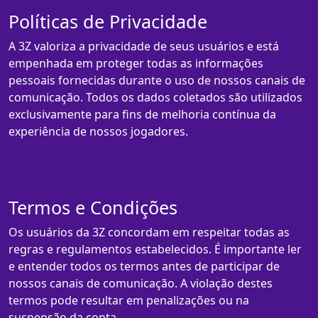
Políticas de Privacidade
A 3Z valoriza a privacidade de seus usuários e está
empenhada em proteger todas as informações
pessoais fornecidas durante o uso de nossos canais de
comunicação. Todos os dados coletados são utilizados
exclusivamente para fins de melhoria contínua da
experiência de nossos jogadores.
Termos e Condições
Os usuários da 3Z concordam em respeitar todas as
regras e regulamentos estabelecidos. É importante ler
e entender todos os termos antes de participar de
nossos canais de comunicação. A violação destes
termos pode resultar em penalizações ou na
suspensão da conta.