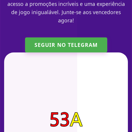
acesso a promoções incríveis e uma experiência
de jogo inigualável. Junte-se aos vencedores
agora!
SEGUIR NO TELEGRAM