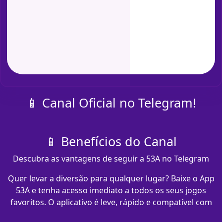
📱 Canal Oficial no Telegram!
📱 Benefícios do Canal
Descubra as vantagens de seguir a 53A no Telegram
Quer levar a diversão para qualquer lugar? Baixe o App
53A e tenha acesso imediato a todos os seus jogos
favoritos. O aplicativo é leve, rápido e compatível com