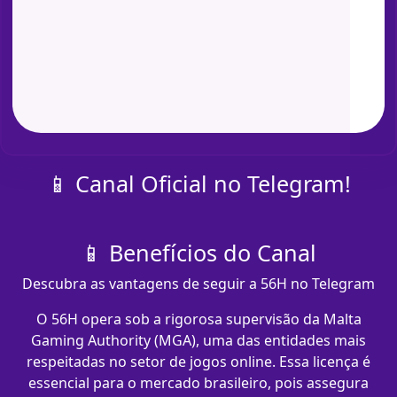
📱 Canal Oficial no Telegram!
📱 Benefícios do Canal
Descubra as vantagens de seguir a 56H no Telegram
O 56H opera sob a rigorosa supervisão da Malta
Gaming Authority (MGA), uma das entidades mais
respeitadas no setor de jogos online. Essa licença é
essencial para o mercado brasileiro, pois assegura