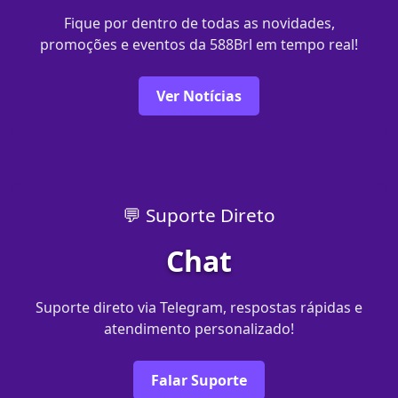
Fique por dentro de todas as novidades,
promoções e eventos da 588Brl em tempo real!
Ver Notícias
💬 Suporte Direto
Chat
Suporte direto via Telegram, respostas rápidas e
atendimento personalizado!
Falar Suporte