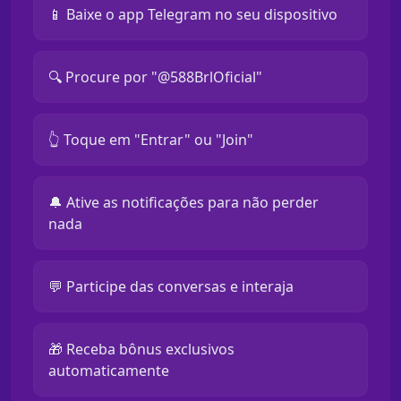
📱 Baixe o app Telegram no seu dispositivo
🔍 Procure por "@588BrlOficial"
👆 Toque em "Entrar" ou "Join"
🔔 Ative as notificações para não perder
nada
💬 Participe das conversas e interaja
🎁 Receba bônus exclusivos
automaticamente