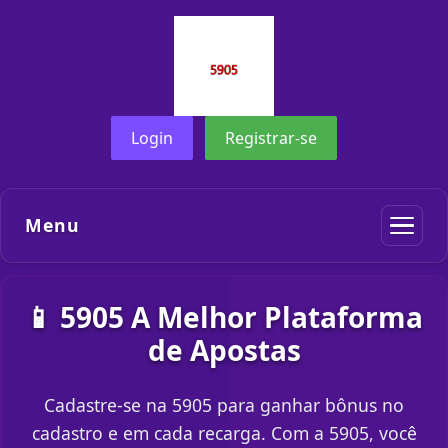
Login
Registrar-se
Menu
📱 5905 A Melhor Plataforma
de Apostas
Cadastre-se na 5905 para ganhar bônus no
cadastro e em cada recarga. Com a 5905, você