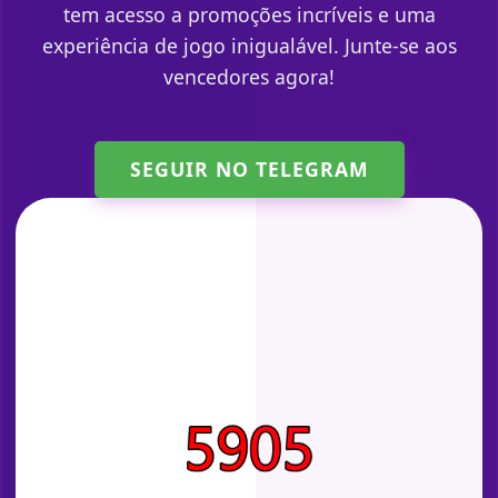
tem acesso a promoções incríveis e uma
experiência de jogo inigualável. Junte-se aos
vencedores agora!
SEGUIR NO TELEGRAM