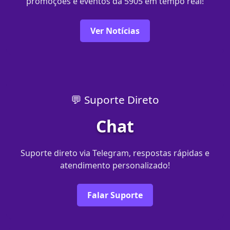
promoções e eventos da 5905 em tempo real!
Ver Notícias
💬 Suporte Direto
Chat
Suporte direto via Telegram, respostas rápidas e
atendimento personalizado!
Falar Suporte