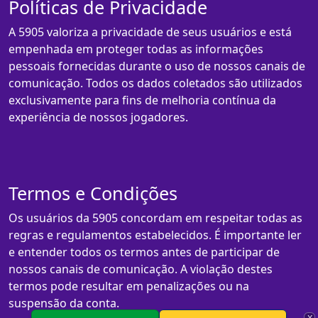
Políticas de Privacidade
A 5905 valoriza a privacidade de seus usuários e está
empenhada em proteger todas as informações
pessoais fornecidas durante o uso de nossos canais de
comunicação. Todos os dados coletados são utilizados
exclusivamente para fins de melhoria contínua da
experiência de nossos jogadores.
Termos e Condições
Os usuários da 5905 concordam em respeitar todas as
regras e regulamentos estabelecidos. É importante ler
e entender todos os termos antes de participar de
nossos canais de comunicação. A violação destes
termos pode resultar em penalizações ou na
suspensão da conta.