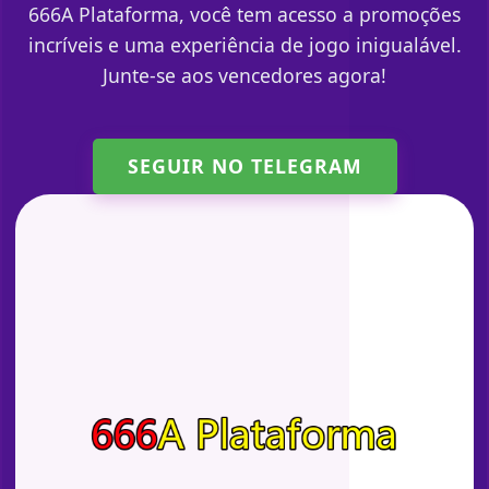
666A Plataforma, você tem acesso a promoções
incríveis e uma experiência de jogo inigualável.
Junte-se aos vencedores agora!
SEGUIR NO TELEGRAM