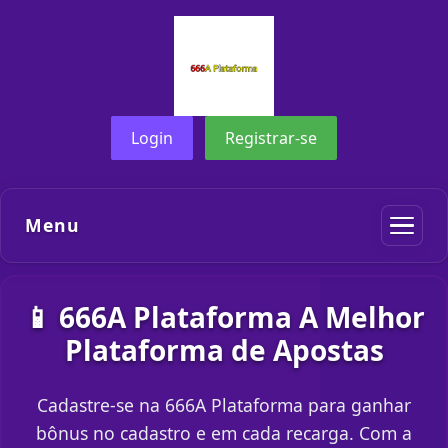
Login
Registrar-se
Menu
📱 666A Plataforma A Melhor
Plataforma de Apostas
Cadastre-se na 666A Plataforma para ganhar
bônus no cadastro e em cada recarga. Com a