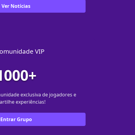
Ver Notícias
Comunidade VIP
1000+
unidade exclusiva de jogadores e
rtilhe experiências!
Entrar Grupo