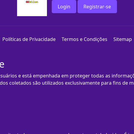
Login
Registrar-se
Políticas de Privacidade
Termos e Condições
Sitemap
de
 usuários e está empenhada em proteger todas as informaç
os coletados são utilizados exclusivamente para fins de m