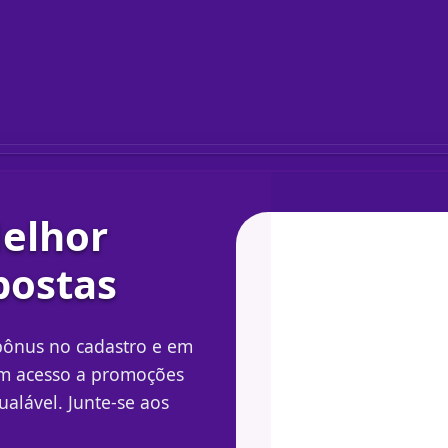
Melhor
postas
bônus no cadastro e em
em acesso a promoções
ualável. Junte-se aos