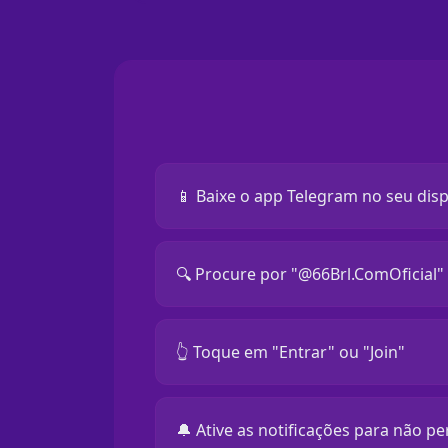
📱 Baixe o app Telegram no seu disp
🔍 Procure por "@66Brl.ComOficial"
👆 Toque em "Entrar" ou "Join"
🔔 Ative as notificações para não p