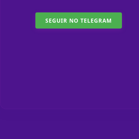
SEGUIR NO TELEGRAM