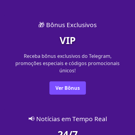
🎁 Bônus Exclusivos
VIP
Receba bônus exclusivos do Telegram,
promoções especiais e códigos promocionais
únicos!
Ver Bônus
📢 Notícias em Tempo Real
24/7