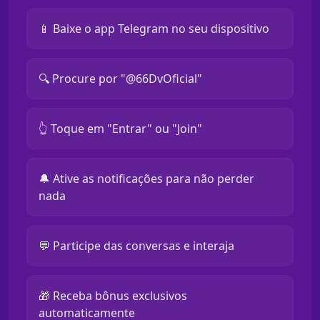
📱 Baixe o app Telegram no seu dispositivo
🔍 Procure por "@66DvOficial"
👆 Toque em "Entrar" ou "Join"
🔔 Ative as notificações para não perder
nada
💬 Participe das conversas e interaja
🎁 Receba bônus exclusivos
automaticamente