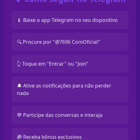
📱 Baixe o app Telegram no seu dispositivo
🔍 Procure por "@7696 ComOficial"
👆 Toque em "Entrar" ou "Join"
🔔 Ative as notificações para não perder
nada
💬 Participe das conversas e interaja
🎁 Receba bônus exclusivos