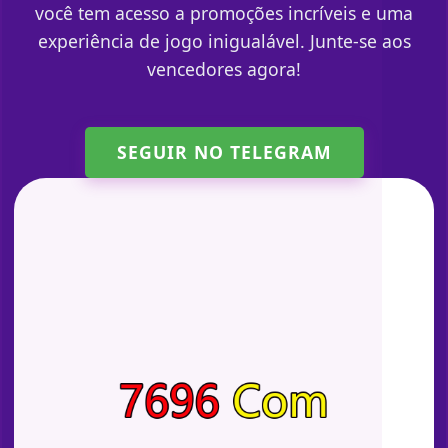
você tem acesso a promoções incríveis e uma
experiência de jogo inigualável. Junte-se aos
vencedores agora!
SEGUIR NO TELEGRAM