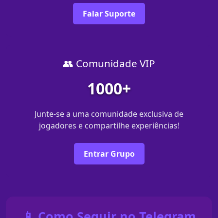
Falar Suporte
👥 Comunidade VIP
1000+
Junte-se a uma comunidade exclusiva de
jogadores e compartilhe experiências!
Entrar Grupo
📱 Como Seguir no Telegram