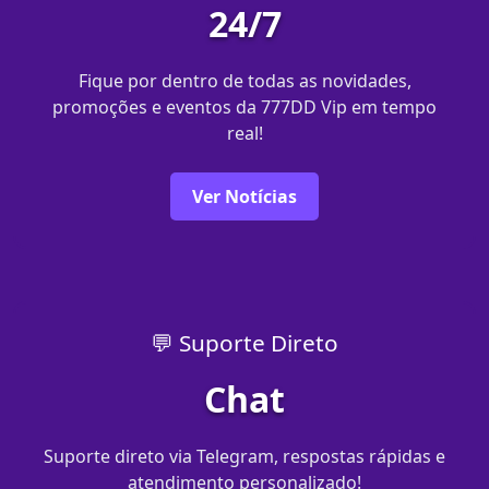
24/7
Fique por dentro de todas as novidades,
promoções e eventos da 777DD Vip em tempo
real!
Ver Notícias
💬 Suporte Direto
Chat
Suporte direto via Telegram, respostas rápidas e
atendimento personalizado!