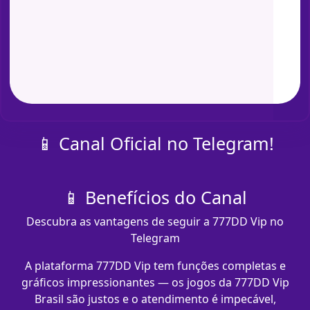
📱 Canal Oficial no Telegram!
📱 Benefícios do Canal
Descubra as vantagens de seguir a 777DD Vip no
Telegram
A plataforma 777DD Vip tem funções completas e
gráficos impressionantes — os jogos da 777DD Vip
Brasil são justos e o atendimento é impecável,