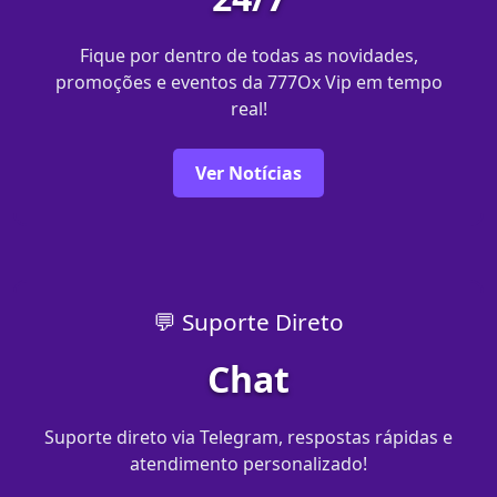
Fique por dentro de todas as novidades,
promoções e eventos da 777Ox Vip em tempo
real!
Ver Notícias
💬 Suporte Direto
Chat
Suporte direto via Telegram, respostas rápidas e
atendimento personalizado!