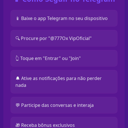
📱 Baixe o app Telegram no seu dispositivo
🔍 Procure por "@777Ox VipOficial"
👆 Toque em "Entrar" ou "Join"
🔔 Ative as notificações para não perder
nada
💬 Participe das conversas e interaja
🎁 Receba bônus exclusivos