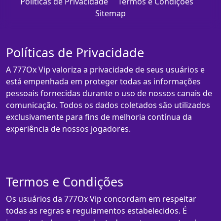
Políticas de Privacidade
Termos e Condições
Sitemap
Políticas de Privacidade
A 777Ox Vip valoriza a privacidade de seus usuários e
está empenhada em proteger todas as informações
pessoais fornecidas durante o uso de nossos canais de
comunicação. Todos os dados coletados são utilizados
exclusivamente para fins de melhoria contínua da
experiência de nossos jogadores.
Termos e Condições
Os usuários da 777Ox Vip concordam em respeitar
todas as regras e regulamentos estabelecidos. É