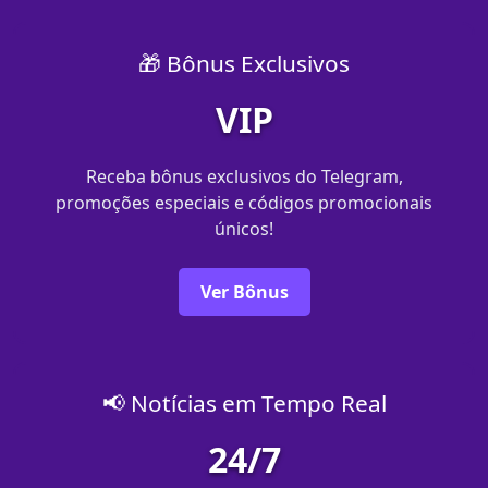
🎁 Bônus Exclusivos
VIP
Receba bônus exclusivos do Telegram,
promoções especiais e códigos promocionais
únicos!
Ver Bônus
📢 Notícias em Tempo Real
24/7