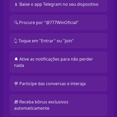
📱 Baixe o app Telegram no seu dispositivo
🔍 Procure por "@777WinOficial"
👆 Toque em "Entrar" ou "Join"
🔔 Ative as notificações para não perder
nada
💬 Participe das conversas e interaja
🎁 Receba bônus exclusivos
automaticamente