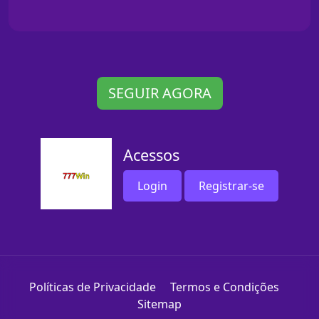
SEGUIR AGORA
Acessos
Login
Registrar-se
Políticas de Privacidade
Termos e Condições
Sitemap