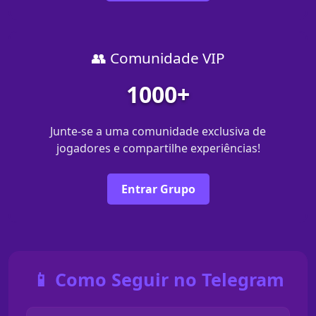
👥 Comunidade VIP
1000+
Junte-se a uma comunidade exclusiva de
jogadores e compartilhe experiências!
Entrar Grupo
📱 Como Seguir no Telegram