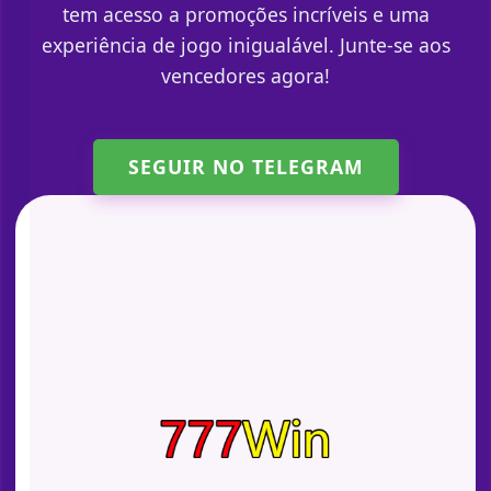
tem acesso a promoções incríveis e uma
experiência de jogo inigualável. Junte-se aos
vencedores agora!
SEGUIR NO TELEGRAM