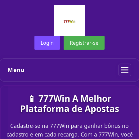
Login
Registrar-se
Menu
📱 777Win A Melhor
Plataforma de Apostas
Cadastre-se na 777Win para ganhar bônus no
cadastro e em cada recarga. Com a 777Win, você