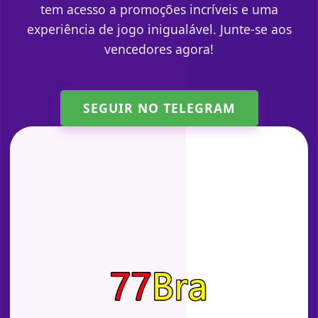
tem acesso a promoções incríveis e uma
experiência de jogo inigualável. Junte-se aos
vencedores agora!
SEGUIR NO TELEGRAM