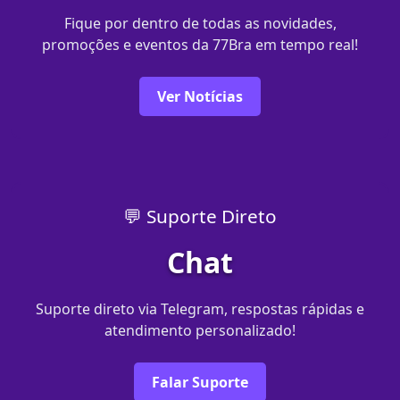
Fique por dentro de todas as novidades,
promoções e eventos da 77Bra em tempo real!
Ver Notícias
💬 Suporte Direto
Chat
Suporte direto via Telegram, respostas rápidas e
atendimento personalizado!
Falar Suporte