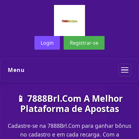
Login
Registrar-se
Menu
📱 7888Brl.Com A Melhor
Plataforma de Apostas
Cadastre-se na 7888Brl.Com para ganhar bônus
no cadastro e em cada recarga. Com a