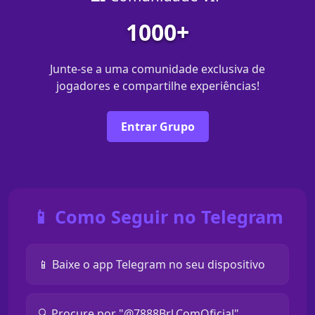
1000+
Junte-se a uma comunidade exclusiva de
jogadores e compartilhe experiências!
Entrar Grupo
📱 Como Seguir no Telegram
📱 Baixe o app Telegram no seu dispositivo
🔍 Procure por "@7888Brl.ComOficial"