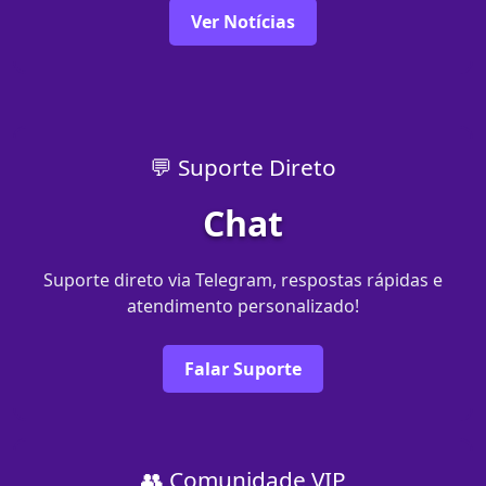
Ver Notícias
💬 Suporte Direto
Chat
Suporte direto via Telegram, respostas rápidas e
atendimento personalizado!
Falar Suporte
👥 Comunidade VIP