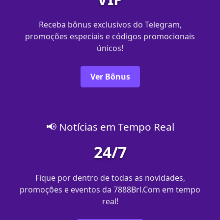
Receba bônus exclusivos do Telegram,
promoções especiais e códigos promocionais
únicos!
Ver Bônus
📢 Notícias em Tempo Real
24/7
Fique por dentro de todas as novidades,
promoções e eventos da 7888Brl.Com em tempo
real!