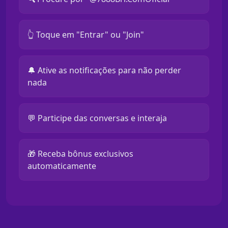
👆 Toque em "Entrar" ou "Join"
🔔 Ative as notificações para não perder
nada
💬 Participe das conversas e interaja
🎁 Receba bônus exclusivos
automaticamente