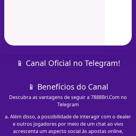
📱 Canal Oficial no Telegram!
📱 Benefícios do Canal
Descubra as vantagens de seguir a 7888Brl.Com no
Telegram
a. Além disso, a possibilidade de interagir com o dealer
e outros jogadores por meio de um chat ao vivo
acrescenta um aspecto social às apostas online,