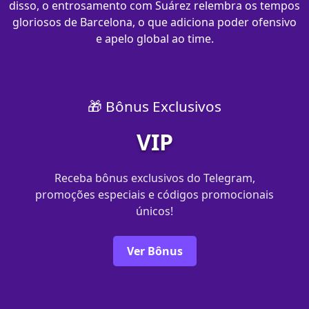
disso, o entrosamento com Suárez relembra os tempos
gloriosos de Barcelona, o que adiciona poder ofensivo
e apelo global ao time.
🎁 Bônus Exclusivos
VIP
Receba bônus exclusivos do Telegram,
promoções especiais e códigos promocionais
únicos!
Ver Bônus