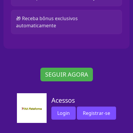
🎁 Receba bônus exclusivos
automaticamente
SEGUIR AGORA
Acessos
Login
Registrar-se