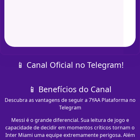
📱 Canal Oficial no Telegram!
📱 Benefícios do Canal
Descubra as vantagens de seguir a 7YAA Plataforma no
Telegram
Messi é o grande diferencial. Sua leitura de jogo e
capacidade de decidir em momentos críticos tornam o
Inter Miami uma equipe extremamente perigosa. Além