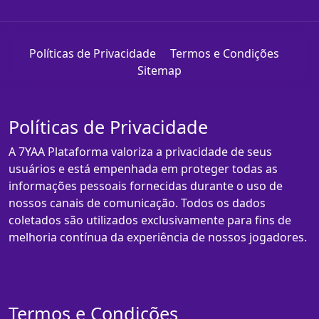
Políticas de Privacidade
Termos e Condições
Sitemap
Políticas de Privacidade
A 7YAA Plataforma valoriza a privacidade de seus
usuários e está empenhada em proteger todas as
informações pessoais fornecidas durante o uso de
nossos canais de comunicação. Todos os dados
coletados são utilizados exclusivamente para fins de
melhoria contínua da experiência de nossos jogadores.
Termos e Condições