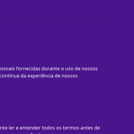
essoais fornecidas durante o uso de nossos
 contínua da experiência de nossos
nte ler e entender todos os termos antes de