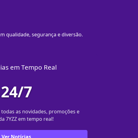
am qualidade, segurança e diversão.
cias em Tempo Real
24/7
e todas as novidades, promoções e
da 7YZZ em tempo real!
Ver Notícias