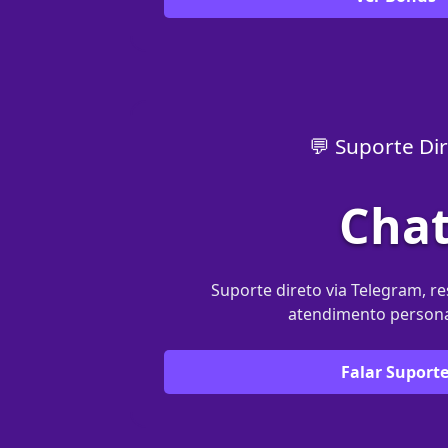
💬 Suporte Di
Cha
Suporte direto via Telegram, r
atendimento persona
Falar Suport