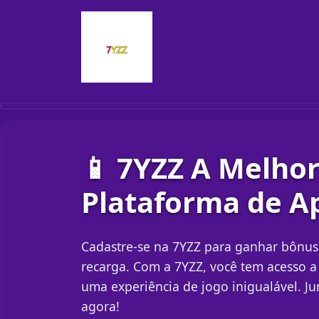
📱 7YZZ A Melho
Plataforma de A
Cadastre-se na 7YZZ para ganhar bônus
recarga. Com a 7YZZ, você tem acesso a
uma experiência de jogo inigualável. J
agora!