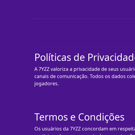
Políticas de Privacida
A 7YZZ valoriza a privacidade de seus usuá
canais de comunicação. Todos os dados cole
jogadores.
Termos e Condições
Os usuários da 7YZZ concordam em respeitar