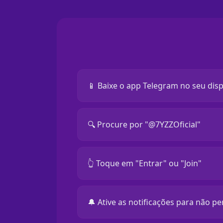
📱 Baixe o app Telegram no seu disp
🔍 Procure por "@7YZZOficial"
👆 Toque em "Entrar" ou "Join"
🔔 Ative as notificações para não p