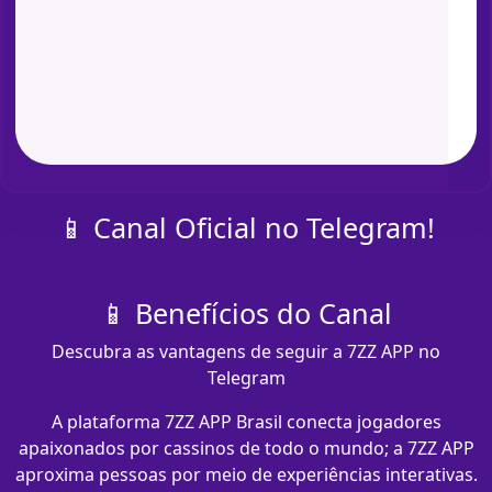
📱 Canal Oficial no Telegram!
📱 Benefícios do Canal
Descubra as vantagens de seguir a 7ZZ APP no
Telegram
A plataforma 7ZZ APP Brasil conecta jogadores
apaixonados por cassinos de todo o mundo; a 7ZZ APP
aproxima pessoas por meio de experiências interativas.