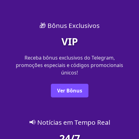
🎁 Bônus Exclusivos
VIP
Receba bônus exclusivos do Telegram,
promoções especiais e códigos promocionais
únicos!
Ver Bônus
📢 Notícias em Tempo Real
24/7