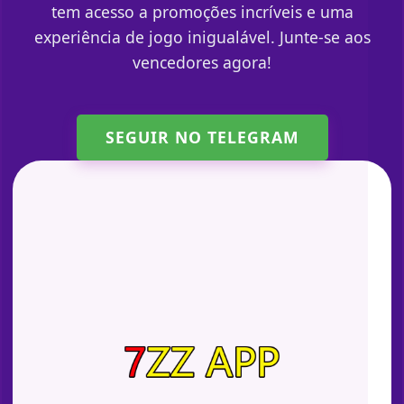
tem acesso a promoções incríveis e uma
experiência de jogo inigualável. Junte-se aos
vencedores agora!
SEGUIR NO TELEGRAM