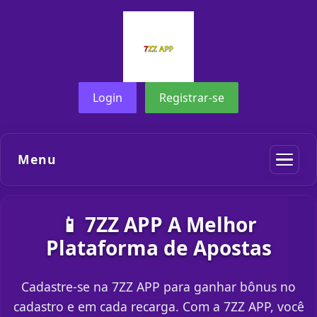
Login
Registrar-se
Menu
📱 7ZZ APP A Melhor
Plataforma de Apostas
Cadastre-se na 7ZZ APP para ganhar bônus no
cadastro e em cada recarga. Com a 7ZZ APP, você