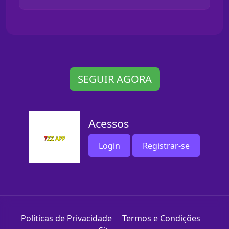
SEGUIR AGORA
Acessos
Login
Registrar-se
Políticas de Privacidade
Termos e Condições